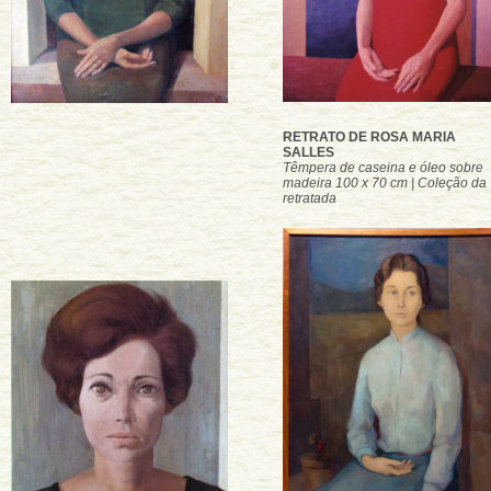
RETRATO DE ROSA MARIA
SALLES
Têmpera de caseina e óleo sobre
madeira 100 x 70 cm | Coleção da
retratada